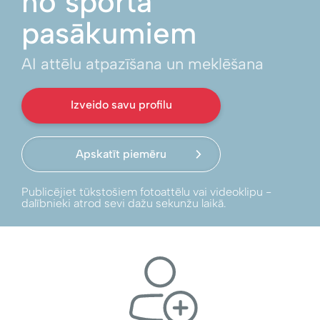
no sporta
pasākumiem
AI attēlu atpazīšana un meklēšana
Izveido savu profilu
Apskatīt piemēru
Publicējiet tūkstošiem fotoattēlu vai videoklipu -
dalībnieki atrod sevi dažu sekunžu laikā.