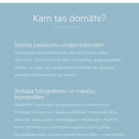
Kam tas domāts?
Sporta pasākumu organizatoriem
Apkopojiet visus sacensību dienas foto un video
vienuviet. Uzaiciniet oficiālos fotogrāfus augšupielādēt
attēlus un pēc tam publicējiet meklējamas galerijas
galerijas dalībniekiem un faniem
Ārštata fotogrāfiem un mediju
komandām
Pārvērtiet sacensību atspoguļojumu ieņēmumos.
Filmējiet notikumus, augšupielādējiet masveidā dažu
sekunžu laikā, ļaujiet mākslīgajam intelektam atzīmēt
katru sportistu un pārdodiet augstas izšķirtspējas
lejupielādes tieši no sava pasākuma profila — nav jāveido