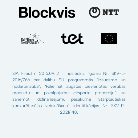
SIA Files.fm 2016.09.12 ir noslēdzis līgumu Nr. SKV-L-
2016/766 par dalību EU programmās “Izaugsme un
nodarbinātība”, “Palielināt augstas pievienotās vērtības
produktu un pakalpojumu eksporta proporciju” un
saņemot līdzfinansējumu pasākumā “Starptautiskās
konkurētspējas veicināšana”. Identifikācijas Nr. SKV-P-
2021/140.