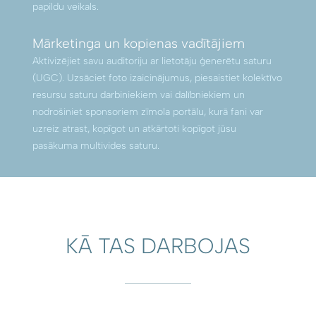
papildu veikals.
Mārketinga un kopienas vadītājiem
Aktivizējiet savu auditoriju ar lietotāju ģenerētu saturu
(UGC). Uzsāciet foto izaicinājumus, piesaistiet kolektīvo
resursu saturu darbiniekiem vai dalībniekiem un
nodrošiniet sponsoriem zīmola portālu, kurā fani var
uzreiz atrast, kopīgot un atkārtoti kopīgot jūsu
pasākuma multivides saturu.
KĀ TAS DARBOJAS