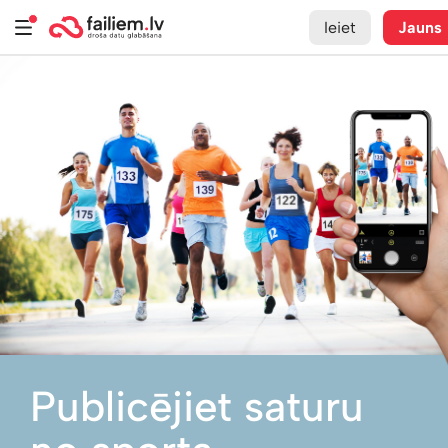
Ieiet
Jauns
Publicējiet saturu