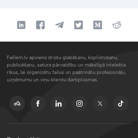
Failiem.lv apvieno drošu glabāšanu, koplietošanu,
publicēšanu, satura pārvaldību un mākslīgā intelekta
rīkus, lai organizētu failus un paātrinātu profesionāļu,
uzņēmumu un viņu klientu darbplūsmas.