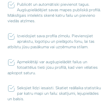
Publicēt un automātiski pievienot tagus.
Augšupielādējiet savas mapes publiskā profilā.
Mākslīgais intelekts skenē katru failu un pievieno
viedās atzīmes.
Izveidojiet sava profila zīmolu. Pievienojiet
aprakstu, logotipu un pielāgotu fonu, lai tas
atbilstu jūsu pasākuma vai uzņēmuma stilam.
Apmeklētāji var augšupielādēt failus un
fotoattēlus tieši jūsu profilā, kad vien vēlaties
apkopot saturu.
Sekojiet līdzi iesaisti. Skatiet reāllaika statistiku
par katru mapi un failu: skatījumi, lejupielādes
un balsis.