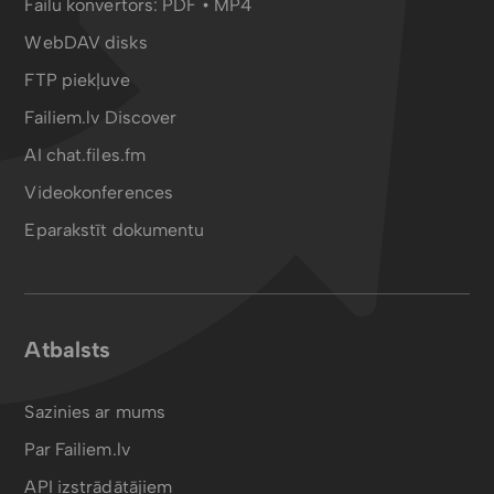
Failu konvertors:
PDF
•
MP4
WebDAV disks
FTP piekļuve
Failiem.lv Discover
AI chat.files.fm
Videokonferences
Eparakstīt dokumentu
Atbalsts
Sazinies ar mums
Par Failiem.lv
API izstrādātājiem