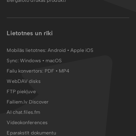
Bergafoto drukas produkti
Lietotnes un rīki
Mobilās lietotnes:
Android
•
Apple iOS
Sync:
Windows • macOS
Failu konvertors:
PDF
•
MP4
WebDAV disks
FTP piekļuve
Failiem.lv Discover
AI chat.files.fm
Videokonferences
Eparakstīt dokumentu