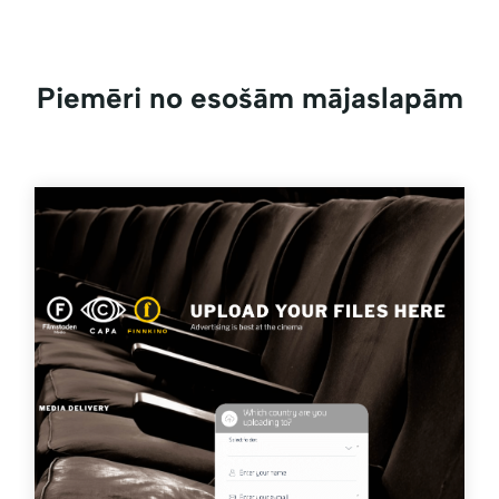
Piemēri no esošām mājaslapām