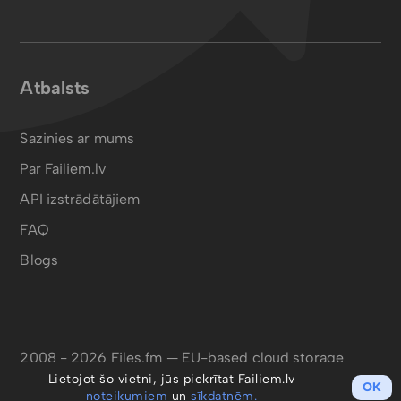
Atbalsts
Sazinies ar mums
Par Failiem.lv
API izstrādātājiem
FAQ
Blogs
2008 - 2026 Files.fm — EU-based cloud storage
Lietojot šo vietni, jūs piekrītat Failiem.lv
OK
noteikumiem
un
sīkdatnēm.