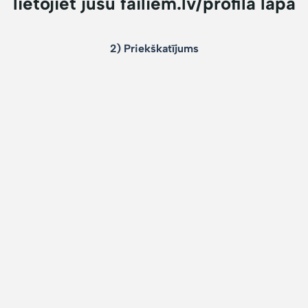
lietojiet jūsu failiem.lv/profila lapā
2) Priekškatījums