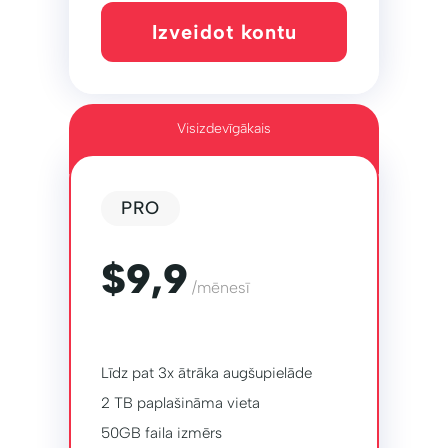
Izveidot kontu
Visizdevīgākais
PRO
$9,9
/mēnesī
Līdz pat 3x ātrāka augšupielāde
2 TB paplašināma vieta
50GB faila izmērs