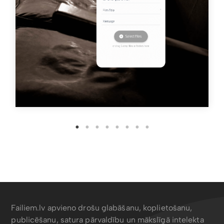
Failiem.lv apvieno drošu glabāšanu, koplietošanu,
publicēšanu, satura pārvaldību un mākslīgā intelekta