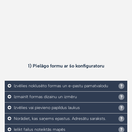
1) Pielāgo formu ar šo konfiguratoru
Izvēlies noklusēto formas un e-pastu pamatvalodu
Izmainīt formas dizainu un izmēru
Izvēlies vai pievieno papildus laukus
Norādiet, kas saņems epastus. Adresātu saraksts.
Ielikt failus noteiktās mapēs