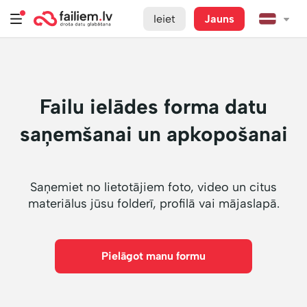
Ieiet
Jauns
Failu ielādes forma datu
saņemšanai un apkopošanai
Saņemiet no lietotājiem foto, video un citus
materiālus jūsu folderī, profilā vai mājaslapā.
Pielāgot manu formu