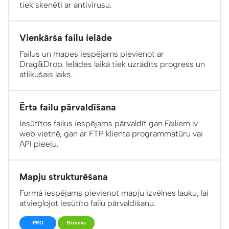
tiek skenēti ar antivīrusu.
Vienkārša failu ielāde
Failus un mapes iespējams pievienot ar
Drag&Drop. Ielādes laikā tiek uzrādīts progress un
atlikušais laiks.
Ērta failu pārvaldīšana
Iesūtītos failus iespējams pārvaldīt gan Failiem.lv
web vietnē, gan ar FTP klienta programmatūru vai
API pieeju.
Mapju strukturēšana
Formā iespējams pievienot mapju izvēlnes lauku, lai
atvieglojot iesūtīto failu pārvaldīšanu.
PRO
Bizness