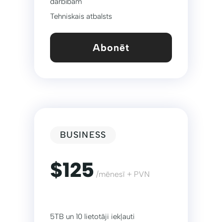
darbībām
Tehniskais atbalsts
Abonēt
BUSINESS
$125
/mēnesī + PVN
5TB un 10 lietotāji iekļauti