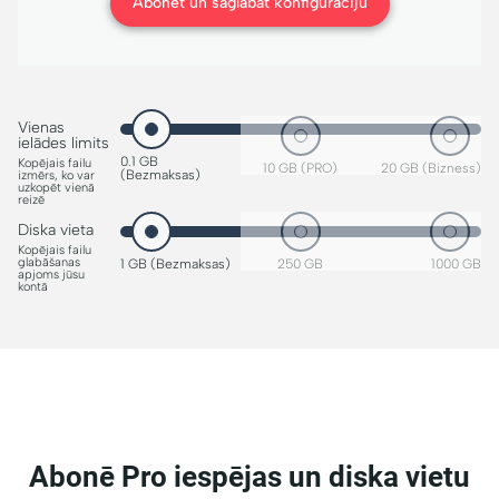
Abonēt un saglabāt konfigurāciju
Vienas
ielādes limits
0.1 GB
Kopējais failu
10 GB (PRO)
20 GB (Bizness)
(Bezmaksas)
izmērs, ko var
uzkopēt vienā
reizē
Diska vieta
Kopējais failu
glabāšanas
1 GB (Bezmaksas)
250 GB
1000 GB
apjoms jūsu
kontā
Abonē Pro iespējas un diska vietu