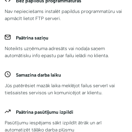
Bez papildus programmatūras
Nav nepieciešams instalēt papildus programmatūru vai
apmācīt lietot FTP serveri.
Paātrina saziņu
Noteikts uzņēmuma adresāts vai nodaļa saņem
automātisku info epastu par failu ielādi no klienta.
Samazina darba laiku
Jūs patērēsiet mazāk laika meklējot failus serverī vai
tiešsaistes servisos un komunicējot ar klientu.
Paātrina pasūtījumu izpildi
Pasūtījumu iespējams sākt izpildīt ātrāk un arī
automatizēt tālāko darba plūsmu