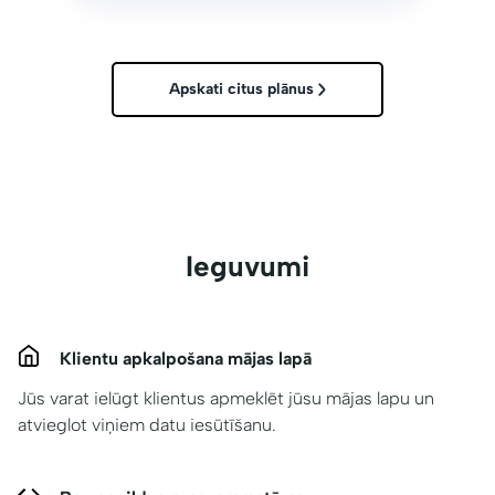
Apskati citus plānus
Ieguvumi
Klientu apkalpošana mājas lapā
Jūs varat ielūgt klientus apmeklēt jūsu mājas lapu un
atvieglot viņiem datu iesūtīšanu.