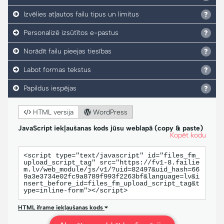
Izvēlies atļautos failu tipus un limitus
Personalizē izsūtītos e-pastus
Norādīt failu pieejas tiesības
Labot formas tekstus
Papildus iespējas
HTML versija
WordPress
JavaScript iekļaušanas kods jūsu weblapā (copy & paste)
Kopēt kodu
<script type="text/javascript" id="files_fm_
upload_script_tag" src="https://fv1-8.failie
m.lv/web_module/js/v1/?uid=82497&uid_hash=66
9a3e3734e02fc9a8789f993f2263bf&language=lv&i
nsert_before_id=files_fm_upload_script_tag&t
ype=inline-form"></script>
HTML iframe iekļaušanas kods