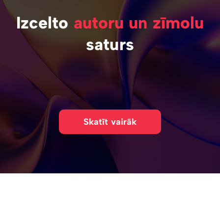
Izcelto
autoru un zīmolu
saturs
Skatīt vairāk