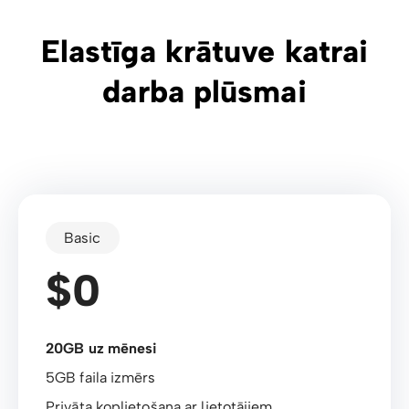
Elastīga krātuve katrai
darba plūsmai
Basic
$0
20GB uz mēnesi
5GB faila izmērs
Privāta koplietošana ar lietotājiem