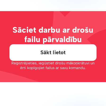
Sāciet darbu ar drošu
failu pārvaldību
Sākt lietot
Reģistrējieties, iegūstiet drošu mākoņkrātuvi un
ērti kopīgojiet failus ar savu komandu.