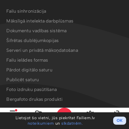
Failu sinhronizācija
Mākslīgā intelekta darbplūsmas
Dokumentu vadības sistēma
Šifrētas dublējumkopijas
Serveri un privātā mākoņdatošana
Failu ielādes formas
Pārdot digitālo saturu
Publicēt saturu
Foto izdruku pasūtīšana
Bergafoto drukas produkti
Lietojot šo vietni, jūs piekrītat Failiem.lv
OK
Izvēlne
Mani faili
PRO
Ieiet
noteikumiem
un
sīkdatnēm.