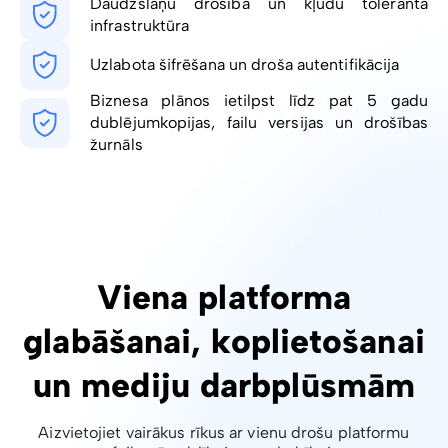
Daudzslāņu drošība un kļūdu toleranta
infrastruktūra
Uzlabota šifrēšana un droša autentifikācija
Biznesa plānos ietilpst līdz pat 5 gadu
dublējumkopijas, failu versijas un drošības
žurnāls
Viena platforma
glabāšanai, koplietošanai
un mediju darbplūsmām
Aizvietojiet vairākus rīkus ar vienu drošu platformu