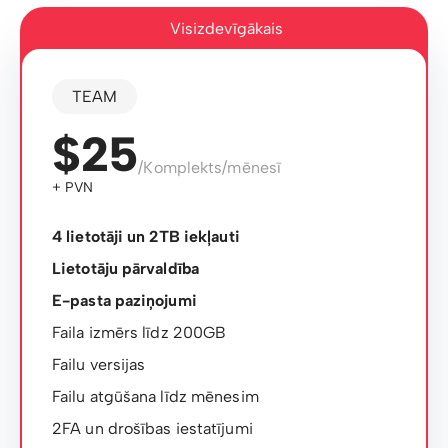
Visizdevīgākais
TEAM
$25
/Komplekts/mēnesī
+ PVN
4 lietotāji un 2TB iekļauti
Lietotāju pārvaldība
E-pasta paziņojumi
Faila izmērs līdz 200GB
Failu versijas
Failu atgūšana līdz mēnesim
2FA un drošības iestatījumi