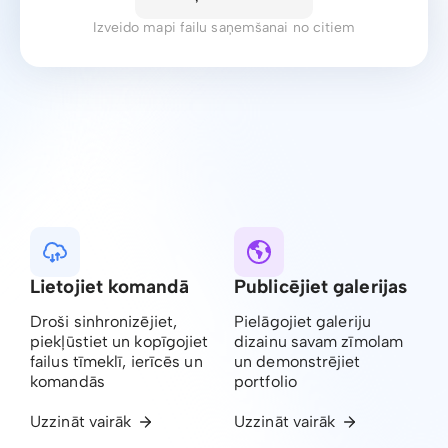
Izveido mapi failu saņemšanai no citiem
Lietojiet komandā
Publicējiet galerijas
Droši sinhronizējiet,
Pielāgojiet galeriju
piekļūstiet un kopīgojiet
dizainu savam zīmolam
failus tīmeklī, ierīcēs un
un demonstrējiet
komandās
portfolio
Uzzināt vairāk
Uzzināt vairāk