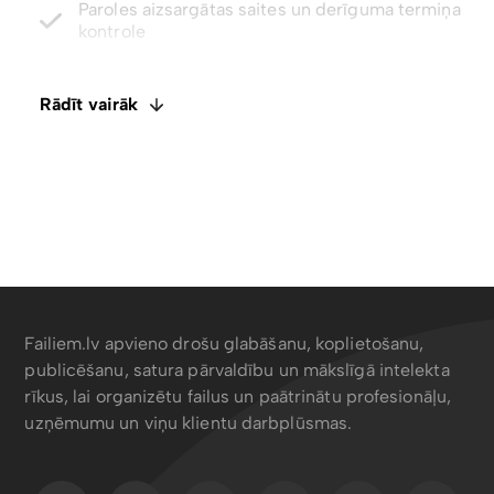
Atjaunojiet izdzēstos failus un failu versijas līdz
pat 5 gadiem
Integrēts E-paraksts. Komentāri un failu
Rādīt vairāk
ietagošana
Failiem.lv apvieno drošu glabāšanu, koplietošanu,
publicēšanu, satura pārvaldību un mākslīgā intelekta
rīkus, lai organizētu failus un paātrinātu profesionāļu,
uzņēmumu un viņu klientu darbplūsmas.