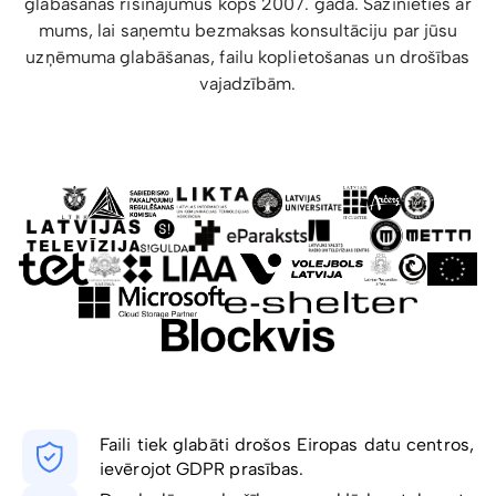
glabāšanas risinājumus kopš 2007. gada. Sazinieties ar
mums, lai saņemtu bezmaksas konsultāciju par jūsu
uzņēmuma glabāšanas, failu koplietošanas un drošības
vajadzībām.
Faili tiek glabāti drošos Eiropas datu centros,
ievērojot GDPR prasības.