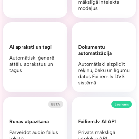
mākslīgā intelekta
modeļus
AI apraksti un tagi
Dokumentu
automatizācija
Automātiski ģenerē
attēlu aprakstus un
Automātiski aizpildīt
tagus
rēķinu, čeku un līgumu
datus Failiem.lv DVS
sistēmā
BETA
Jaunums
Runas atpazīšana
Failiem.lv AI API
Pārveidot audio failus
Privāts mākslīgā
tekstā
intelekta API