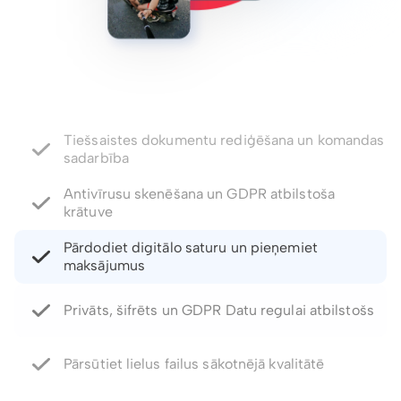
Antivīrusu skenēšana un GDPR atbilstoša
krātuve
Pārdodiet digitālo saturu un pieņemiet
maksājumus
Privāts, šifrēts un GDPR Datu regulai atbilstošs
Pārsūtiet lielus failus sākotnējā kvalitātē
Paroles aizsargātas saites un derīguma termiņa
kontrole